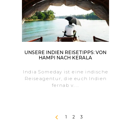
UNSERE INDIEN REISETIPPS: VON
HAMPI NACH KERALA
India Someday ist eine indische
Reiseagentur, die euch Indien
fernab v.....
1
2
3