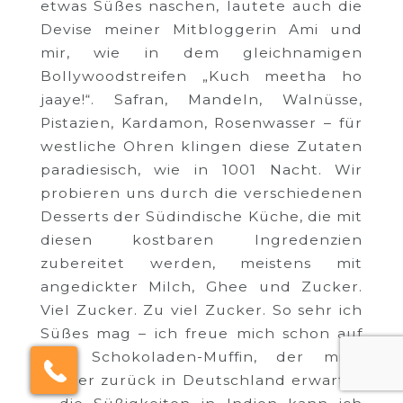
etwas Süßes naschen, lautete auch die
Devise meiner Mitbloggerin Ami und
mir, wie in dem gleichnamigen
Bollywoodstreifen „Kuch meetha ho
jaaye!“. Safran, Mandeln, Walnüsse,
Pistazien, Kardamon, Rosenwasser – für
westliche Ohren klingen diese Zutaten
paradiesisch, wie in 1001 Nacht. Wir
probieren uns durch die verschiedenen
Desserts der Südindische Küche, die mit
diesen kostbaren Ingredenzien
zubereitet werden, meistens mit
angedickter Milch, Ghee und Zucker.
Viel Zucker. Zu viel Zucker. So sehr ich
Süßes mag – ich freue mich schon auf
×
den Schokoladen-Muffin, der mich
Click here to schedule
your free callback?
wieder zurück in Deutschland erwartet