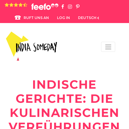
4.8 rating based on 1,234 ratings
LOG IN
DEUTSCH
RUFT UNS AN
INDISCHE
GERICHTE: DIE
KULINARISCHEN
VERFÜHRUNGEN