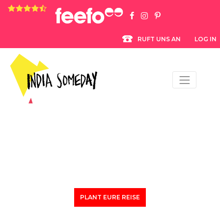
4.8 rating based on 1,234 ratings
LOG IN
RUFT UNS AN
PLANT EURE REISE