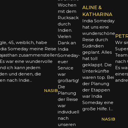
Wochen
ALINE &
mit dem
KATHARINA
Rucksack
India Someday
durch
hat uns eine
Indien.
wunderschöne
PETR
Vielen
Reise durch
ngle, 45, weiblich, habe
Wir s
Dank an
Südindien
ndia Someday meine Reise
Super
India
geplant. Alles
ajasthan zusammenstellen
Team 
Someday-
hat toll
 Es war eine wundervolle
nach 
euer
geklappt. Die
und ich kann jedem
Es war
Service
Unterkünfte
den und denen, die
einers
war
waren top. Bei
n nach Indie...
andrer
großartig!
der Planung
Die
der Etappen
NASIB
Planung
war India
der Reise
Someday eine
war
große Hilfe. I...
individuell
nach
NASIB
unseren