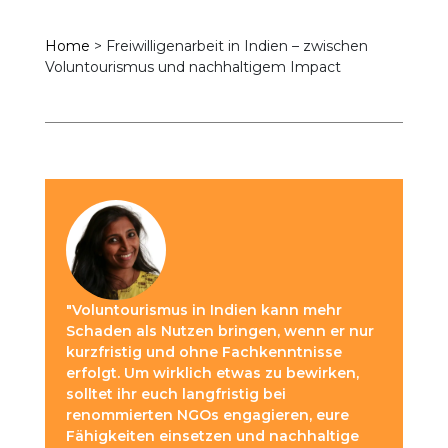
Home
>
Freiwilligenarbeit in Indien – zwischen
Voluntourismus und nachhaltigem Impact
"Voluntourismus in Indien kann mehr
Schaden als Nutzen bringen, wenn er nur
kurzfristig und ohne Fachkenntnisse
erfolgt. Um wirklich etwas zu bewirken,
solltet ihr euch langfristig bei
renommierten NGOs engagieren, eure
Fähigkeiten einsetzen und nachhaltige