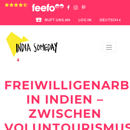
4.8 rating based on 1,234 ratings
LOG IN
DEUTSCH
RUFT UNS AN
FREIWILLIGENARB
IN INDIEN –
ZWISCHEN
VOLUNTOURISMU