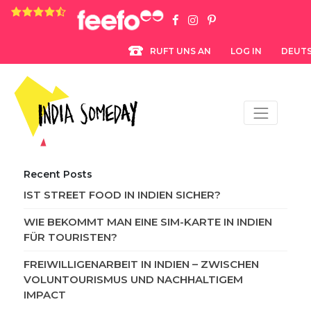
4.8 rating based on 1,234 ratings
LOG IN
DEUT
RUFT UNS AN
Recent Posts
IST STREET FOOD IN INDIEN SICHER?
WIE BEKOMMT MAN EINE SIM-KARTE IN INDIEN
FÜR TOURISTEN?
FREIWILLIGENARBEIT IN INDIEN – ZWISCHEN
VOLUNTOURISMUS UND NACHHALTIGEM
IMPACT