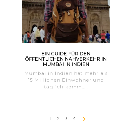
EIN GUIDE FÜR DEN
ÖFFENTLICHEN NAHVERKEHR IN
MUMBAI IN INDIEN
Mumbai in Indien hat mehr als
15 Millionen Einwohner und
täglich komm.....
1
2
3
4