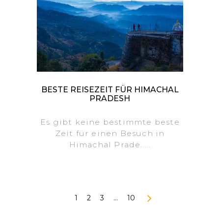
BESTE REISEZEIT FÜR HIMACHAL
PRADESH
Es gibt keine bestimmte beste
Zeit für einen Besuch in
Himachal Prade.....
1
2
3
…
10