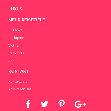
LUXUS
MEHR REISEZIELE
Sri Lanka
Philippines
Vietnam
Cambodia
Asia
KONTAKT
India Someday
Speak to our experts
Kontaktdaten
Arbeite Mit Uns
For a free & immediate callback, enter
your number below and we will call you in
27 seconds.