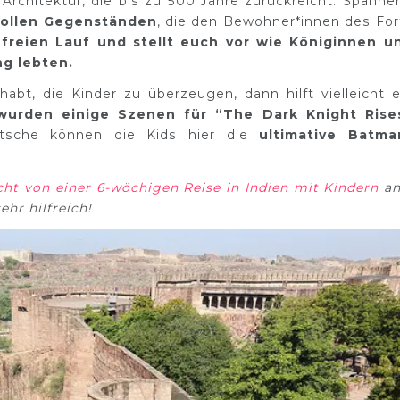
 Architektur, die bis zu 500 Jahre zurückreicht. Spanne
ollen Gegenständen
, die den Bewohner*innen des For
 freien Lauf und stellt euch vor wie Königinnen u
ng lebten.
habt, die Kinder zu überzeugen, dann hilft vielleicht e
wurden einige Szenen für “The Dark Knight Rise
tsche können die Kids hier die
ultimative Batma
cht von einer 6-wöchigen Reise in Indien mit Kindern
an
ehr hilfreich!