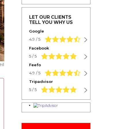
LET OUR CLIENTS
TELL YOU WHY US
Google
4.9 rating based on 1,234 ratings
4.9 / 5
Facebook
5.0 rating based on 1,234 ratings
5 / 5
il
Feefo
4.9 rating based on 1,234 ratings
4.9 / 5
Tripadvisor
5.0 rating based on 1,234 ratings
5 / 5