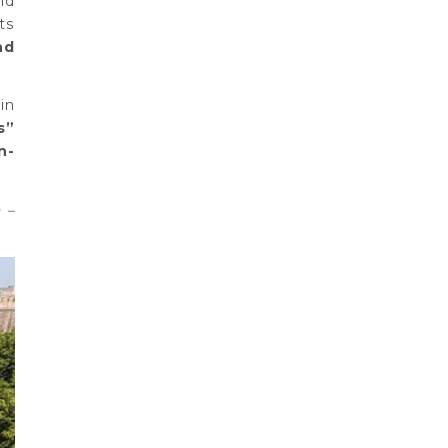
nd
ts
nd
in
s”
n-
 –