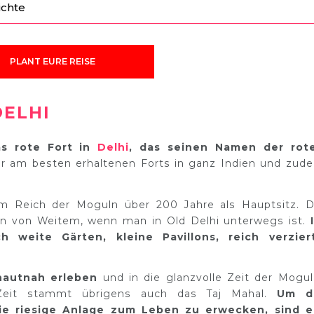
ichte
PLANT EURE REISE
DELHI
as rote Fort in
Delhi
, das seinen Namen der rot
er am besten erhaltenen Forts in ganz Indien und zud
m Reich der Moguln über 200 Jahre als Hauptsitz. D
on von Weitem, wenn man in Old Delhi unterwegs ist.
h weite Gärten, kleine Pavillons, reich verzier
hautnah erleben
und in die glanzvolle Zeit der Mogul
 Zeit stammt übrigens auch das Taj Mahal.
Um d
ie riesige Anlage zum Leben zu erwecken, sind e