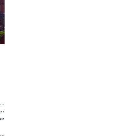
rh
er
ne