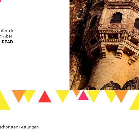
N
allem für
n. Aber
…
READ
e schönsten Festungen