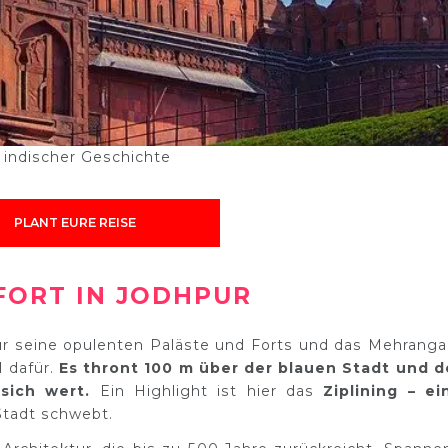
k indischer Geschichte
PLANT EURE REISE
FORT IN JODHPUR
für seine opulenten Paläste und Forts und das Mehranga
l dafür.
Es thront 100 m über der blauen Stadt und d
 sich wert.
Ein Highlight ist hier das
Ziplining – ei
 Stadt schwebt.