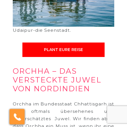
Udaipur-die Seenstadt.
PLANT EURE REISE
ORCHHA – DAS
VERSTECKTE JUWEL
VON NORDINDIEN
Orchha im Bundesstaat Chhattisgarh ist
ein oftmals übersehenes und
×
Click here to schedule
unterschätztes Juwel. Wir finden aber,
your free callback?
dass Orchha ein Muss ist, wenn ihr eine