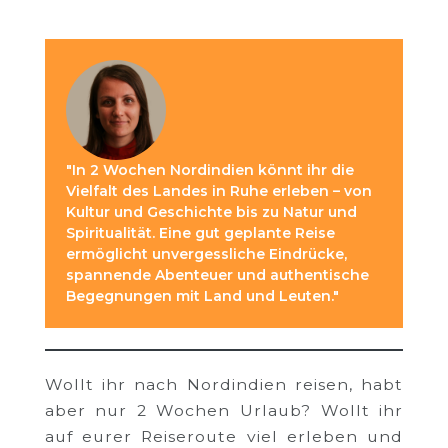
"In 2 Wochen Nordindien könnt ihr die
Vielfalt des Landes in Ruhe erleben – von
Kultur und Geschichte bis zu Natur und
Spiritualität. Eine gut geplante Reise
ermöglicht unvergessliche Eindrücke,
spannende Abenteuer und authentische
Begegnungen mit Land und Leuten."
Wollt ihr nach Nordindien reisen, habt
aber nur 2 Wochen Urlaub? Wollt ihr
auf eurer Reiseroute viel erleben und