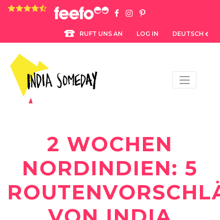
4.8 rating based on 1,234 ratings
LOG IN
DEUTSCH
RUFT UNS AN
2 WOCHEN
NORDINDIEN: 5
ROUTENVORSCHL
VON INDIA