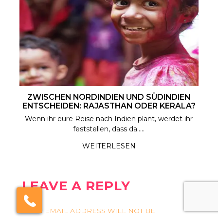
ZWISCHEN NORDINDIEN UND SÜDINDIEN
ENTSCHEIDEN: RAJASTHAN ODER KERALA?
Wenn ihr eure Reise nach Indien plant, werdet ihr
feststellen, dass da.....
WEITERLESEN
LEAVE A REPLY
×
Click here to schedule
your free callback?
YOUR EMAIL ADDRESS WILL NOT BE