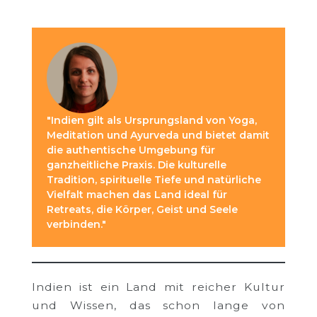
"Indien gilt als Ursprungsland von Yoga,
Meditation und Ayurveda und bietet damit
die authentische Umgebung für
ganzheitliche Praxis. Die kulturelle
Tradition, spirituelle Tiefe und natürliche
Vielfalt machen das Land ideal für
Retreats, die Körper, Geist und Seele
verbinden."
Indien ist ein Land mit reicher Kultur
und Wissen, das schon lange von