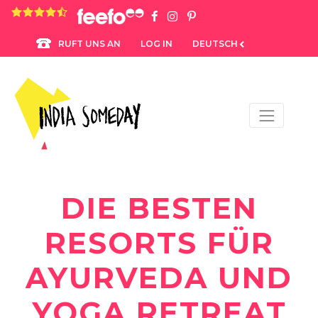
4.8 rating based on 1,234 ratings
LOG IN
DEUTSCH
RUFT UNS AN
DIE BESTEN
RESORTS FÜR
AYURVEDA UND
YOGA RETREAT