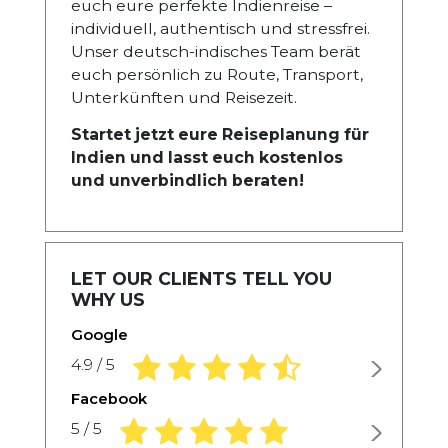
euch eure perfekte Indienreise –
individuell, authentisch und stressfrei.
Unser deutsch-indisches Team berät
euch persönlich zu Route, Transport,
Unterkünften und Reisezeit.
Startet jetzt eure Reiseplanung für
Indien und lasst euch kostenlos
und unverbindlich beraten!
LET OUR CLIENTS TELL YOU
WHY US
Google
4.9 rating based on 1,234 ratings
4.9 / 5
Facebook
5.0 rating based on 1,234 ratings
5 / 5