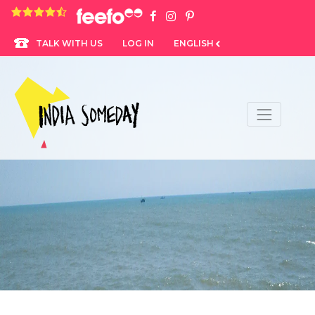
4.8 rating based on 1,234 ratings
LOG IN
ENGLISH
TALK WITH US