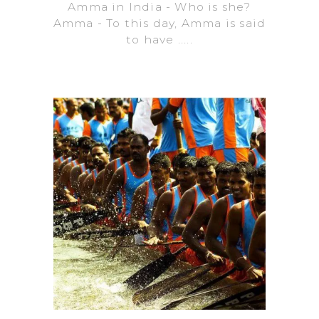
Amma in India - Who is she?
Amma - To this day, Amma is said
to have .....