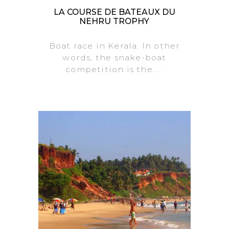
LA COURSE DE BATEAUX DU
NEHRU TROPHY
Boat race in Kerala. In other
words, the snake-boat
competition is the.....