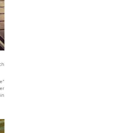
ch
e“
er
in