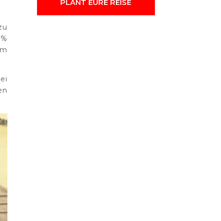
PLANT EURE REISE
zu
0%
am
ei
en