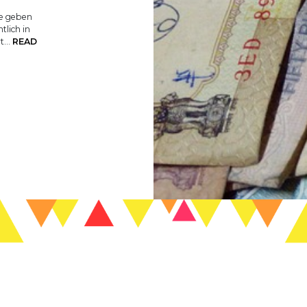
ie geben
tlich in
rt…
READ