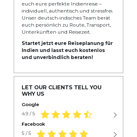
euch eure perfekte Indienreise –
individuell, authentisch und stressfrei.
Unser deutsch-indisches Team berät
euch persönlich zu Route, Transport,
Unterkünften und Reisezeit.
Startet jetzt eure Reiseplanung für
Indien und lasst euch kostenlos
und unverbindlich beraten!
LET OUR CLIENTS TELL YOU
WHY US
Google
4.9 rating based on 1,234 ratings
4.9 / 5
Facebook
5.0 rating based on 1,234 ratings
5 / 5