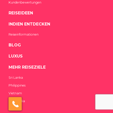
Kundenbewertungen
REISEIDEEN
INDIEN ENTDECKEN
Reiseinformationen
BLOG
LUXUS
MEHR REISEZIELE
Sri Lanka
Philippines
Vietnam
×
Cambodia
Click here to schedule
your free callback?
Asia