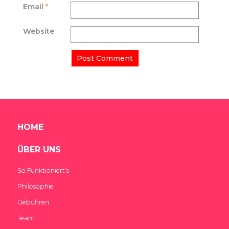
Email
*
Website
HOME
ÜBER UNS
So Funktioniert’s
Philosophie
Gebühren
Team