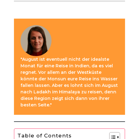
"August ist eventuell nicht der idealste
Monat für eine Reise in Indien, da es viel
regnet. Vor allem an der Westküste
könnte der Monsun eure Reise ins Wasser
fallen lassen. Aber es lohnt sich im August
nach Ladakh im Himalaya zu reisen, denn
diese Region zeigt sich dann von ihrer
besten Seite."
Table of Contents