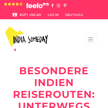
4.8 rating based on 1,234 ratings
LOG IN
DEUTSCH
RUFT UNS AN
BESONDERE
INDIEN
REISEROUTEN:
UNTERWEGS