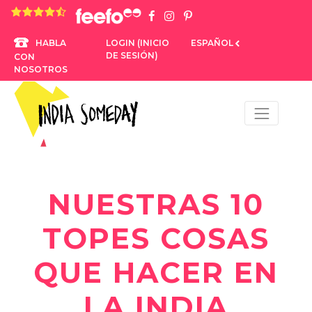
4,8 rating based on 1.234 ratings
LOGIN (INICIO
ESPAÑOL
HABLA
DE SESIÓN)
CON
NOSOTROS
NUESTRAS 10
TOPES COSAS
QUE HACER EN
LA INDIA