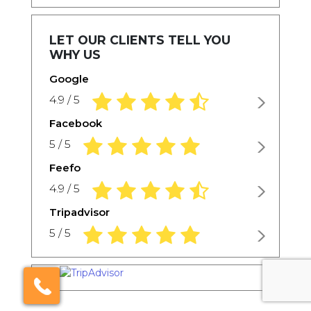
LET OUR CLIENTS TELL YOU
WHY US
Google
4.9 rating based on 1,234 ratings
4.9 / 5
Facebook
5.0 rating based on 1,234 ratings
5 / 5
Feefo
4.9 rating based on 1,234 ratings
4.9 / 5
Tripadvisor
5.0 rating based on 1,234 ratings
5 / 5
×
Click here to schedule
your free callback?