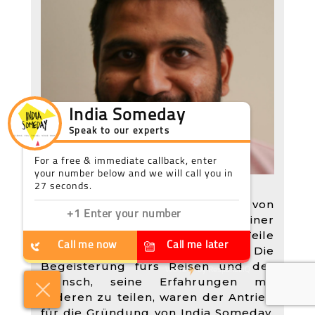
India Someday
Speak to our experts
For a free & immediate callback, enter
your number below and we will call you in
About Harsh Sonawala
27 seconds.
Harsh Sonawala ist Mitgründer von
India Someday und reist seit seiner
Kindheit durch verschiedene Teile
Call me now
Call me later
Indiens und der Welt. Die
Begeisterung fürs Reisen und der
We're
by
ResponseiQ
Wunsch, seine Erfahrungen mit
anderen zu teilen, waren der Antrieb
für die Gründung von India Someday.