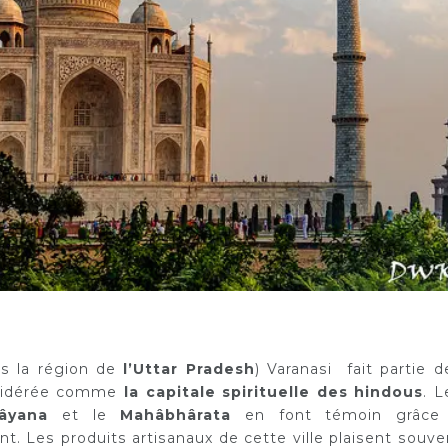
ns la région de
l’Uttar Pradesh
) Varanasi fait partie d
nsidérée comme
la capitale spirituelle des hindous
. L
âyana
et le
Mahâbhârata
en font témoin grâce
t. Les produits artisanaux de cette ville plaisent souve