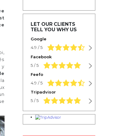
ée
st
LET OUR CLIENTS
ce
TELL YOU WHY US
Google
4.9 rating based on 1,234 ratings
4.9 / 5
i,
Facebook
és
5.0 rating based on 1,234 ratings
5 / 5
 y
le
Feefo
la
4.9 rating based on 1,234 ratings
4.9 / 5
ux
Tripadvisor
un
5.0 rating based on 1,234 ratings
5 / 5
ue