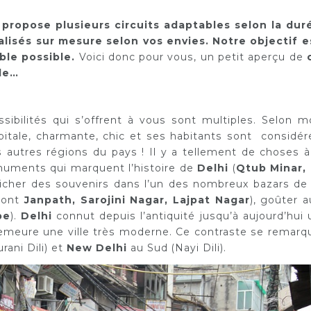
ropose plusieurs circuits adaptables selon la dur
alisés sur mesure selon vos envies. Notre objectif e
able possible.
Voici donc pour vous, un petit aperçu de
nde…
sibilités qui s’offrent à vous sont multiples. Selon mo
apitale, charmante, chic et ses habitants sont considér
autres régions du pays ! Il y a tellement de choses à
 monuments qui marquent l’histoire de
Delhi
(
Qtub Minar, 
énicher des souvenirs dans l’un des nombreux bazars de 
 sont
Janpath, Sarojini Nagar, Lajpat Nagar
), goûter a
pe
).
Delhi
connut depuis l’antiquité jusqu’à aujourd’hui 
emeure une ville très moderne. Ce contraste se remarq
rani Dili) et
New Delhi
au Sud (Nayi Dili).