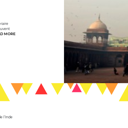
éraire
ouvent
AD MORE
e l’Inde