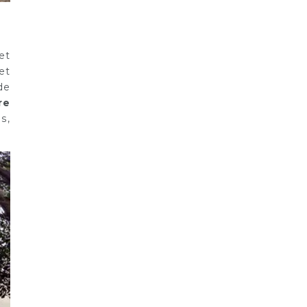
et
et
de
re
s,