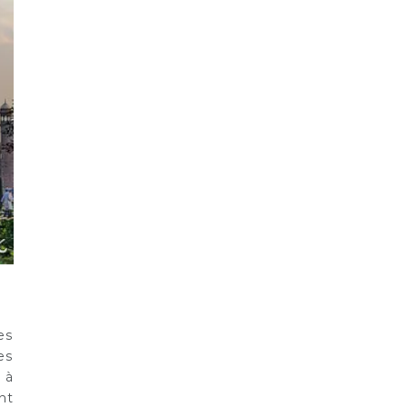
es
es
 à
nt