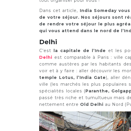
tout organiser pour vous !
Dans cet article,
India Someday vous p
de votre séjour. Nos séjours sont ré
de rendre votre séjour le plus agré
qui vous attend dans le nord de l’I
Delhi
C’est
la capitale de l’Inde
et les pos
Delhi
est comparable à Paris : ville c
comme austères par les habitants des 
voir et à y faire : aller découvrir les
temple Lotus, l’India Gate
), aller d
ville (les marchés les plus populaires
spécialités locales (
Paranthe, Golgap
passé très riche et tumultueux mais d
nettement entre
Old Delhi
au Nord (Pu