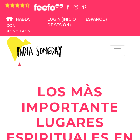
4,8 rating based on 1.234 ratings
LOGIN (INICIO
ESPAÑOL
HABLA
DE SESIÓN)
CON
NOSOTROS
LOS MÀS
IMPORTANTE
LUGARES
ESPIRITUALES EN