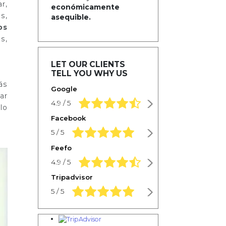
r,
económicamente
s,
asequible.
os
s,
LET OUR CLIENTS
TELL YOU WHY US
ás
Google
ar
4,9 rating based on 1.234 ratings
4.9 / 5
lo
Facebook
5,0 rating based on 1.234 ratings
5 / 5
Feefo
4,9 rating based on 1.234 ratings
4.9 / 5
Tripadvisor
5,0 rating based on 1.234 ratings
5 / 5