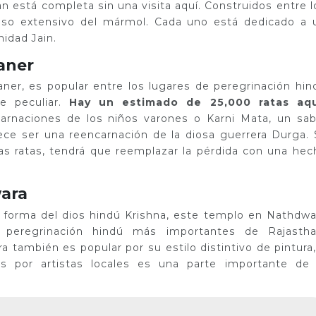
n está completa sin una visita aquí. Construidos entre l
 uso extensivo del mármol. Cada uno está dedicado a 
nidad Jain.
aner
aner, es popular entre los lugares de peregrinación hin
e peculiar.
Hay un estimado de 25,000 ratas aqu
arnaciones de los niños varones o Karni Mata, un sab
ce ser una reencarnación de la diosa guerrera Durga. S
 las ratas, tendrá que reemplazar la pérdida con una hec
wara
una forma del dios hindú Krishna, este templo en Nathdwa
 peregrinación hindú más importantes de Rajastha
 también es popular por su estilo distintivo de pintura,
das por artistas locales es una parte importante de 