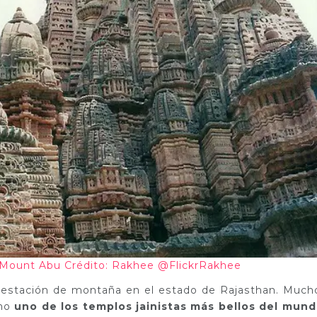
, Mount Abu Crédito: Rakhee @FlickrRakhee
a estación de montaña en el estado de Rajasthan. Much
omo
uno de los templos jainistas más bellos del mund