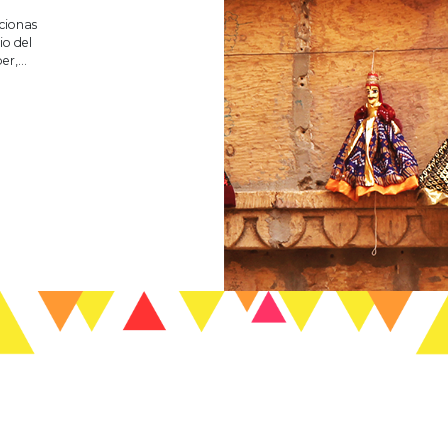
cionas
io del
ber,…