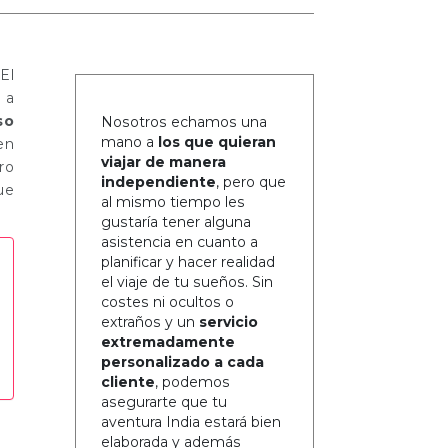
El
 a
so
Nosotros echamos una
mano a
los que quieran
en
viajar de manera
ro
independiente
, pero que
ue
al mismo tiempo les
gustaría tener alguna
asistencia en cuanto a
planificar y hacer realidad
el viaje de tu sueños. Sin
costes ni ocultos o
extraños y un
servicio
extremadamente
personalizado a cada
cliente
, podemos
asegurarte que tu
aventura India estará bien
elaborada y además