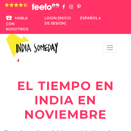
4,8 rating based on 1.234 ratings
LOGIN (INICIO
ESPAÑOL
HABLA
DE SESIÓN)
CON
NOSOTROS
EL TIEMPO EN
INDIA EN
NOVIEMBRE