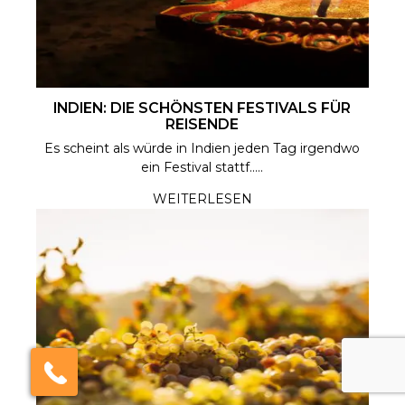
INDIEN: DIE SCHÖNSTEN FESTIVALS FÜR
REISENDE
India Someday
Es scheint als würde in Indien jeden Tag irgendwo
ein Festival stattf.....
Speak to our experts
WEITERLESEN
For a free & immediate callback, enter
your number below and we will call you in
27 seconds.
Call me now
Call me later
We're
by
ResponseiQ