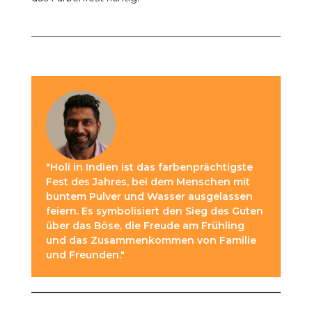
"Holi in Indien ist das farbenprächtigste
Fest des Jahres, bei dem Menschen mit
buntem Pulver und Wasser ausgelassen
feiern. Es symbolisiert den Sieg des Guten
über das Böse, die Freude am Frühling
und das Zusammenkommen von Familie
und Freunden."