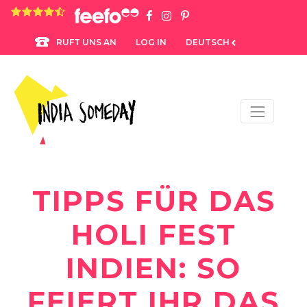
4.8 rating based on 1,234 ratings
LOG IN
DEUTSCH
RUFT UNS AN
TIPPS FÜR DAS
HOLI FEST
INDIEN: SO
FEIERT IHR DAS