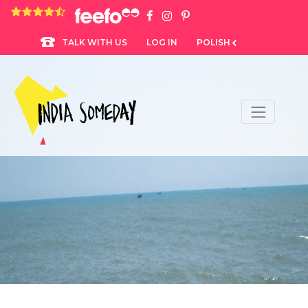
4.8 rating based on 1,234 ratings
LOG IN
POLISH
TALK WITH US