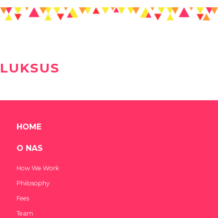
LUKSUS
HOME
O NAS
How We Work
Philosophy
Fees
Team