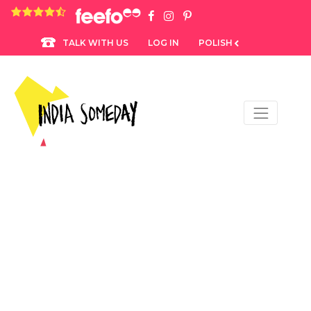
4.8 rating based on 1,234 ratings
LOG IN
POLISH
TALK WITH US