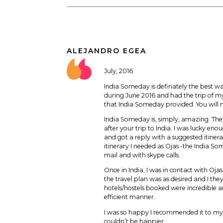
ALEJANDRO EGEA
July, 2016
India Someday is definately the best way 
during June 2016 and had the trip of my
that India Someday provided. You will n
India Someday is, simply, amazing. The
after your trip to India. I was lucky en
and got a reply with a suggested itinera
itinerary I needed as Ojas -the India So
mail and with skype calls.
Once in India, I was in contact with Oja
the travel plan was as desired and I th
hotels/hostels booked were incredible an
efficient manner.
I was so happy I recommended it to my
couldn’t be happier,