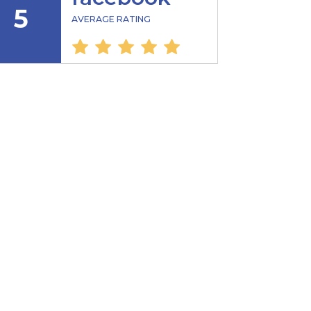
5
AVERAGE RATING
5.0 rating based on 1,234 ratings