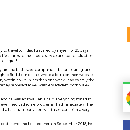
to travel to India. I travelled by myself for 25 days
 life thanks to the superb service and personalization
ot regret!
y are the best travel companions before, during, and
ough to find them online, wrote a form on their website,
ry within hours. In less than one week I had exactly the
meday representative- was very efficient both via e-
s and he was an invaluable help. Everything stated in
ey even resolved some problems I had inmediately. The
d all the transportation was taken care of in a very
 best friend and he used them in September 2016, he