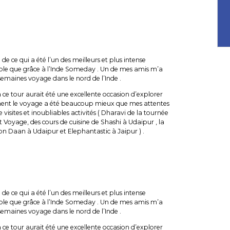
 de ce qui a été l’un des meilleurs et plus intense
ible que grâce à l’Inde Someday . Un de mes amis m’a
semaines voyage dans le nord de l’Inde .
 ce tour aurait été une excellente occasion d’explorer
nement le voyage a été beaucoup mieux que mes attentes
visites et inoubliables activités ( Dharavi de la tournée
et Voyage, des cours de cuisine de Shashi à Udaipur , la
ion Daan à Udaipur et Elephantastic à Jaipur ) .
 de ce qui a été l’un des meilleurs et plus intense
ible que grâce à l’Inde Someday . Un de mes amis m’a
semaines voyage dans le nord de l’Inde .
 ce tour aurait été une excellente occasion d’explorer