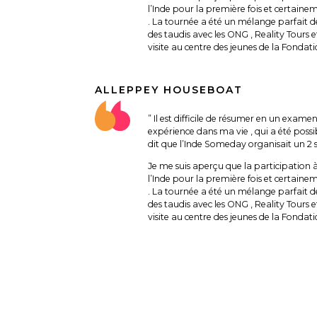
l’Inde pour la première fois et certai
. La tournée a été un mélange parfait de 
des taudis avec les ONG , Reality Tours 
visite au centre des jeunes de la Fondat
ALLEPPEY HOUSEBOAT
” Il est difficile de résumer en un examen
expérience dans ma vie , qui a été poss
dit que l’Inde Someday organisait un 2 
Je me suis aperçu que la participation à
l’Inde pour la première fois et certai
. La tournée a été un mélange parfait de 
des taudis avec les ONG , Reality Tours 
visite au centre des jeunes de la Fondat