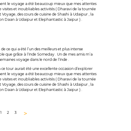
nement le voyage a été beaucoup mieux que mes attentes
visites et inoubliables activités ( Dharavi de la tournée
et Voyage, des cours de cuisine de Shashi à Udaipur , la
ion Daan à Udaipur et Elephantastic à Jaipur ) .
 de ce qui a été l’un des meilleurs et plus intense
ible que grâce à l’Inde Someday . Un de mes amis m’a
semaines voyage dans le nord de l’Inde .
 ce tour aurait été une excellente occasion d’explorer
nement le voyage a été beaucoup mieux que mes attentes
visites et inoubliables activités ( Dharavi de la tournée
et Voyage, des cours de cuisine de Shashi à Udaipur , la
ion Daan à Udaipur et Elephantastic à Jaipur ) .
>
1
2
3