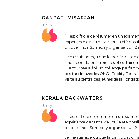
GANPATI VISARJAN
Italy
” Il est difficile de résumer en un examen
expérience dans ma vie , qui a été poss
dit que l’Inde Someday organisait un 2 
Je me suis aperçu que la participation à
l’Inde pour la première fois et certai
. La tournée a été un mélange parfait de 
des taudis avec les ONG , Reality Tours 
visite au centre des jeunes de la Fondat
KERALA BACKWATERS
Italy
” Il est difficile de résumer en un examen
expérience dans ma vie , qui a été poss
dit que l’Inde Someday organisait un 2 
Je me suis aperçu que la participation à