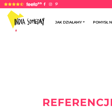
4.8 rating based on 1,234 ratings
JAK DZIAŁAMY
POMYSŁ 
REFERENCJ