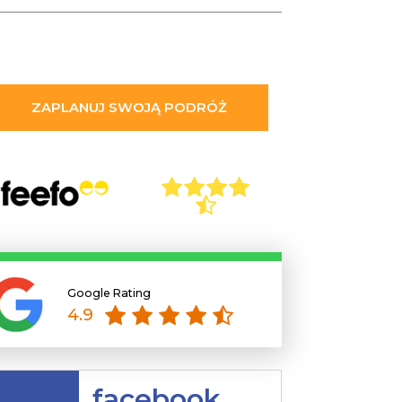
ZAPLANUJ SWOJĄ PODRÓŻ
4.8 rating based on 1,234 ratings
Google Rating
4.9 rating based on 1,234 ratings
4.9
facebook