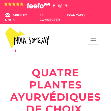
4.8 rating based on 1,234 ratings
SE
FRANÇAIS
APPELEZ
CONNECTER
NOUS !
QUATRE
PLANTES
AYURVÉDIQUES
DE CHOIX.