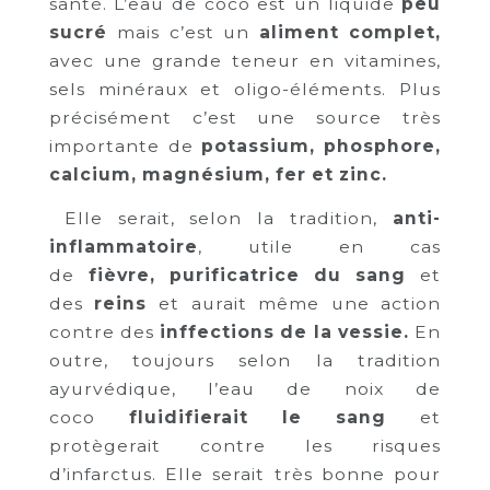
santé. L’eau de coco est un liquide
peu
sucré
mais c’est un
aliment complet
,
avec une grande teneur en vitamines,
sels minéraux et oligo-éléments. Plus
précisément c’est une source très
importante de
potassium, phosphore,
calcium, magnésium, fer et zin
c.
Elle serait, selon la tradition,
anti-
inflammatoire
, utile en cas
de
fièvre
,
purificatrice du sang
et
des
reins
et aurait même une action
contre des
inffections de la vessie
.
En
outre, toujours selon la tradition
ayurvédique, l’eau de noix de
coco
fluidifierait le sang
et
protègerait contre les risques
d’infarctus. Elle serait très bonne pour