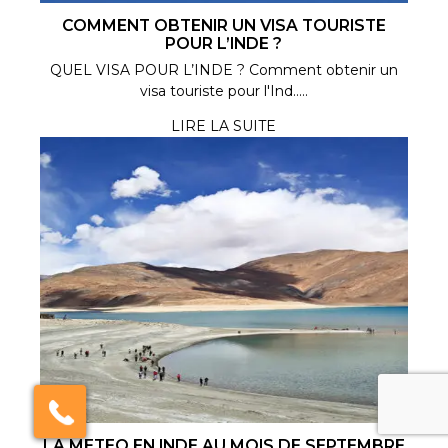
COMMENT OBTENIR UN VISA TOURISTE
POUR L’INDE ?
QUEL VISA POUR L’INDE ? Comment obtenir un
visa touriste pour l'Ind.....
LIRE LA SUITE
India Someday
Speak to our experts
For a free & immediate callback, enter
your number below and we will call you in
27 seconds.
Call me now
Call me later
We're
by
ResponseiQ
LA METEO EN INDE AU MOIS DE SEPTEMBRE