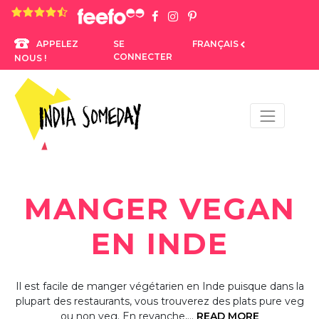
4.8 rating based on 1,234 ratings
SE
FRANÇAIS
APPELEZ
CONNECTER
NOUS !
MANGER VEGAN
EN INDE
Il est facile de manger végétarien en Inde puisque dans la
plupart des restaurants, vous trouverez des plats pure veg
ou non veg. En revanche,…
READ MORE