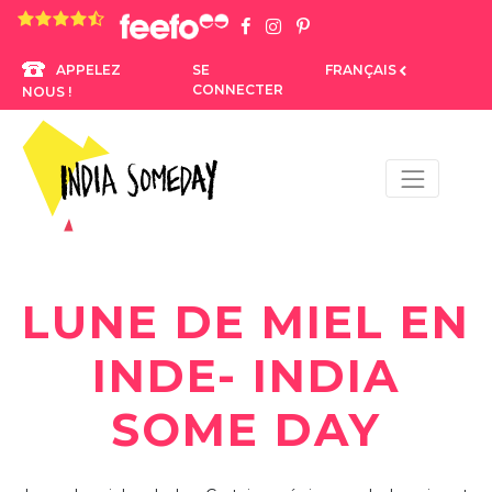
4.8 rating based on 1,234 ratings
SE
FRANÇAIS
APPELEZ
CONNECTER
NOUS !
LUNE DE MIEL EN
INDE- INDIA
SOME DAY