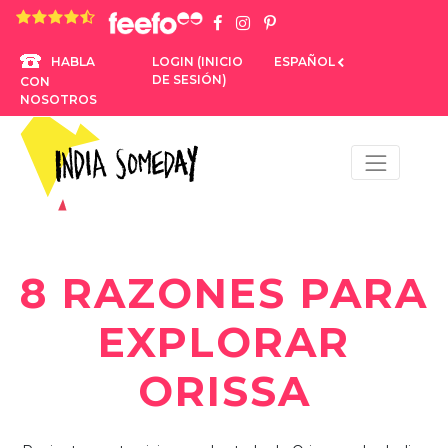
4,8 rating based on 1.234 ratings
LOGIN (INICIO
ESPAÑOL
HABLA
DE SESIÓN)
CON
NOSOTROS
8 RAZONES PARA
EXPLORAR
ORISSA