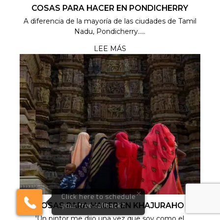
COSAS PARA HACER EN PONDICHERRY
A diferencia de la mayoría de las ciudades de Tamil
Nadu, Pondicherry.....
LEE MÁS
×
Click here to schedule
COSAS PARA HACER EN KHAJURAHO
your free callback?
'Un pintor me dijo una vez que soy como el