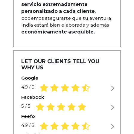
servicio extremadamente
personalizado a cada cliente
,
podemos asegurarte que tu aventura
India estará bien elaborada y además
económicamente asequible.
LET OUR CLIENTS TELL YOU
WHY US
Google
4,9 rating based on 1.234 ratings
4.9 / 5
Facebook
5,0 rating based on 1.234 ratings
5 / 5
Feefo
4,9 rating based on 1.234 ratings
4.9 / 5