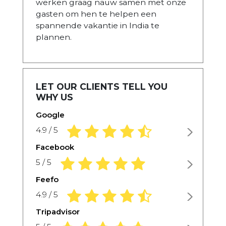
werken graag nauw samen met onze
gasten om hen te helpen een
spannende vakantie in India te
plannen.
LET OUR CLIENTS TELL YOU
WHY US
Google
4.9 rating based on 1,234 ratings
4.9 / 5
Facebook
5.0 rating based on 1,234 ratings
5 / 5
Feefo
4.9 rating based on 1,234 ratings
4.9 / 5
Tripadvisor
5.0 rating based on 1,234 ratings