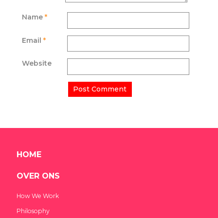
Name
*
Email
*
Website
HOME
OVER ONS
How We Work
Philosophy