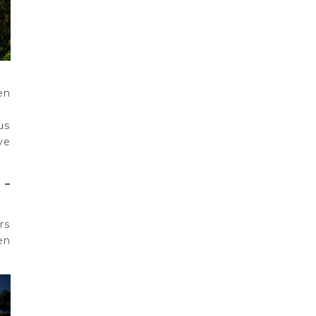
en
us
ve
 –
rs
en