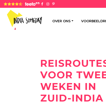
4.8 rating based on 1,234 ratings
OVER ONS
VOORBEELDR
REISROUTE
VOOR TWE
WEKEN IN
ZUID-INDIA