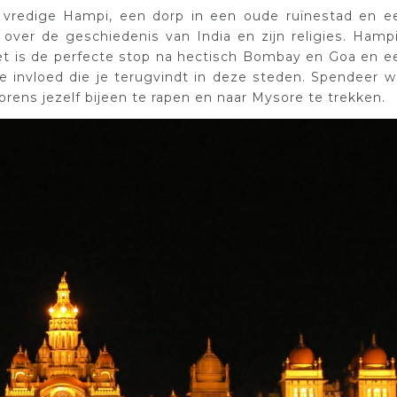
t vredige Hampi, een dorp in een oude ruïnestad en e
ver de geschiedenis van India en zijn religies. Hampi
Het is de perfecte stop na hectisch Bombay en Goa en e
e invloed die je terugvindt in deze steden. Spendeer w
orens jezelf bijeen te rapen en naar Mysore te trekken.