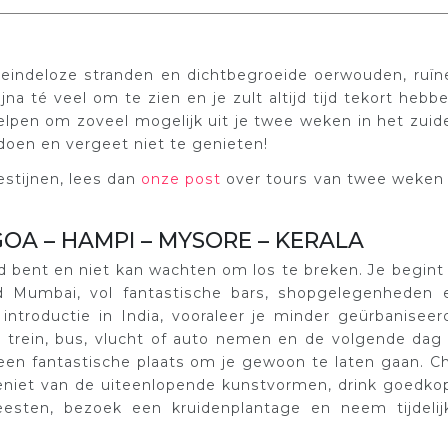
an eindeloze stranden en dichtbegroeide oerwouden, ruïn
ijna té veel om te zien en je zult altijd tijd tekort hebbe
elpen om zoveel mogelijk uit je twee weken in het zuid
 doen en vergeet niet te genieten!
estijnen, lees dan
onze post
over tours van twee weken 
GOA – HAMPI – MYSORE – KERALA
ld bent en niet kan wachten om los te breken. Je begint 
d Mumbai, vol fantastische bars, shopgelegenheden 
 introductie in India, vooraleer je minder geürbaniseer
en trein, bus, vlucht of auto nemen en de volgende dag 
een fantastische plaats om je gewoon te laten gaan. Chi
eniet van de uiteenlopende kunstvormen, drink goedko
feesten, bezoek een kruidenplantage en neem tijdelij