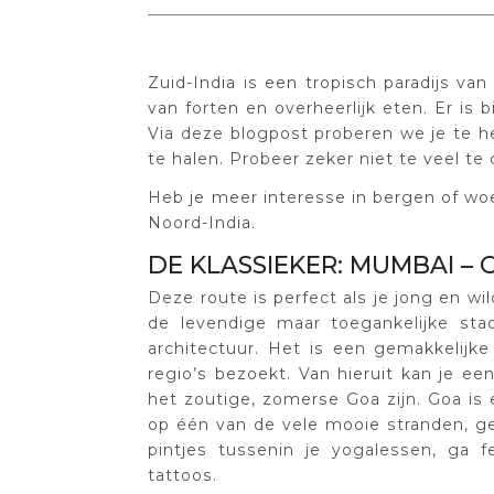
Zuid-India is een tropisch paradijs v
van forten en overheerlijk eten. Er is b
Via deze blogpost proberen we je te h
te halen. Probeer zeker niet te veel te
Heb je meer interesse in bergen of wo
Noord-India.
DE KLASSIEKER: MUMBAI – 
Deze route is perfect als je jong en wi
de levendige maar toegankelijke sta
architectuur. Het is een gemakkelijke
regio’s bezoekt. Van hieruit kan je e
het zoutige, zomerse Goa zijn. Goa is 
op één van de vele mooie stranden, g
pintjes tussenin je yogalessen, ga 
tattoos.