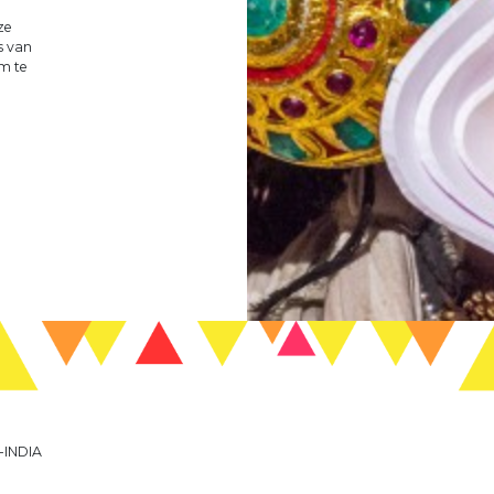
ze
s van
om te
-INDIA