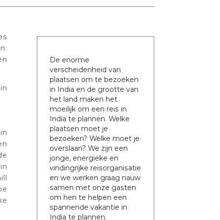
es
n.
en
De enorme
verscheidenheid van
plaatsen om te bezoeken
in
in India en de grootte van
het land maken het
moeilijk om een reis in
India te plannen. Welke
plaatsen moet je
in
bezoeken? Welke moet je
en
overslaan? We zijn een
de
jonge, energieke en
in
vindingrijke reisorganisatie
ll
en we werken graag nauw
samen met onze gasten
pe
om hen te helpen een
ke
spannende vakantie in
India te plannen.