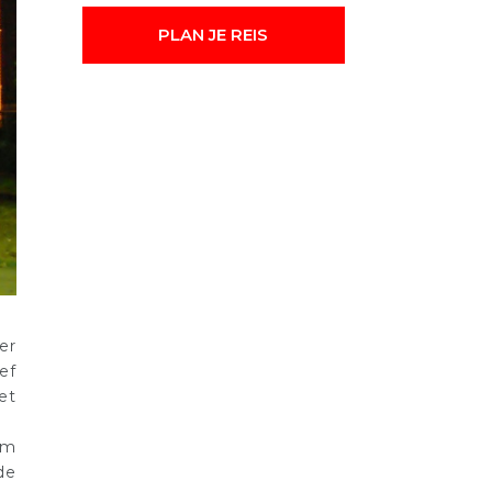
PLAN JE REIS
er
ef
et
om
de