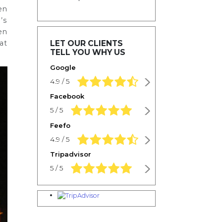
en
’s
en
LET OUR CLIENTS
at
TELL YOU WHY US
Google
4.9 rating based on 1,234 ratings
4.9 / 5
Facebook
5.0 rating based on 1,234 ratings
5 / 5
Feefo
4.9 rating based on 1,234 ratings
4.9 / 5
Tripadvisor
5.0 rating based on 1,234 ratings
5 / 5