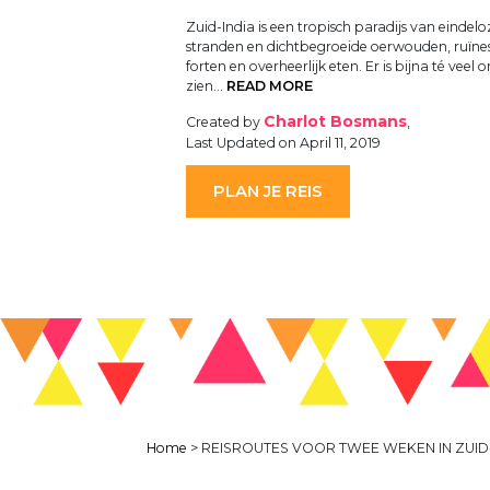
Zuid-India is een tropisch paradijs van eindelo
stranden en dichtbegroeide oerwouden, ruïne
forten en overheerlijk eten. Er is bijna té veel 
zien…
READ MORE
Charlot Bosmans
Created by
,
Last Updated on April 11, 2019
PLAN JE REIS
Home
>
REISROUTES VOOR TWEE WEKEN IN ZUID