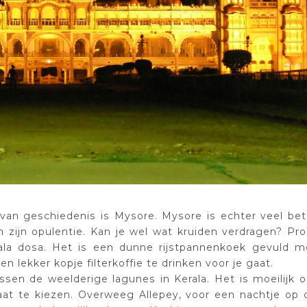
 van geschiedenis is Mysore. Mysore is echter veel bet
n zijn opulentie. Kan je wel wat kruiden verdragen? Pro
a dosa. Het is een dunne rijstpannenkoek gevuld m
n lekker kopje filterkoffie te drinken voor je gaat.
ussen de weelderige lagunes in Kerala. Het is moeilijk 
aat te kiezen. Overweeg Allepey, voor een nachtje op 