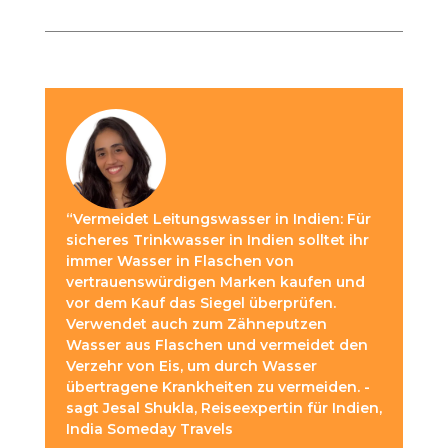
“Vermeidet Leitungswasser in Indien: Für
sicheres Trinkwasser in Indien solltet ihr
immer Wasser in Flaschen von
vertrauenswürdigen Marken kaufen und
vor dem Kauf das Siegel überprüfen.
Verwendet auch zum Zähneputzen
Wasser aus Flaschen und vermeidet den
Verzehr von Eis, um durch Wasser
übertragene Krankheiten zu vermeiden. -
sagt Jesal Shukla, Reiseexpertin für Indien,
India Someday Travels