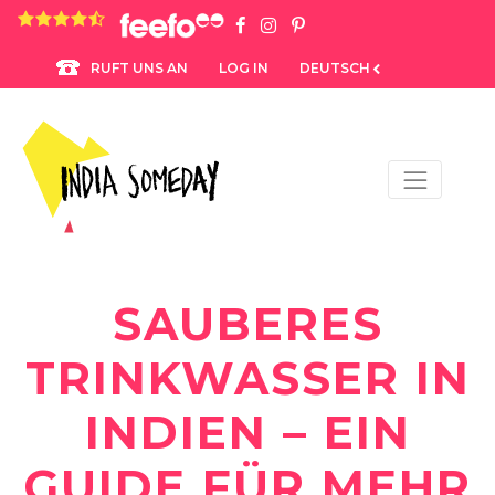
4.8 rating based on 1,234 ratings
LOG IN
DEUTSCH
RUFT UNS AN
SAUBERES
TRINKWASSER IN
INDIEN – EIN
GUIDE FÜR MEHR