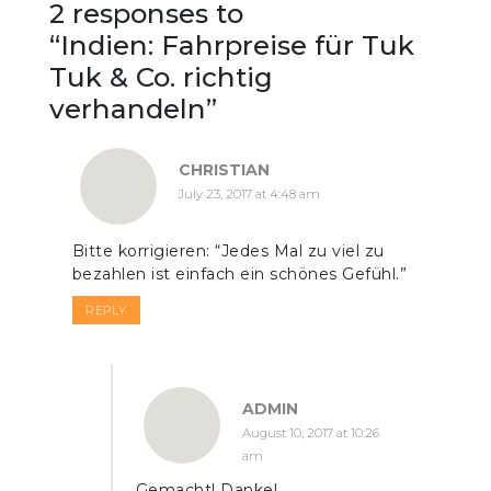
2 responses to
“
Indien: Fahrpreise für Tuk
Tuk & Co. richtig
verhandeln
”
CHRISTIAN
July 23, 2017 at 4:48 am
Bitte korrigieren: “Jedes Mal zu viel zu
bezahlen ist einfach ein schönes Gefühl.”
REPLY
ADMIN
August 10, 2017 at 10:26
am
Gemacht! Danke!