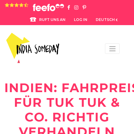
4.8 rating based on 1,234 ratings
LOG IN
DEUTSCH
RUFT UNS AN
INDIEN: FAHRPREI
FÜR TUK TUK &
CO. RICHTIG
VERHANDELN