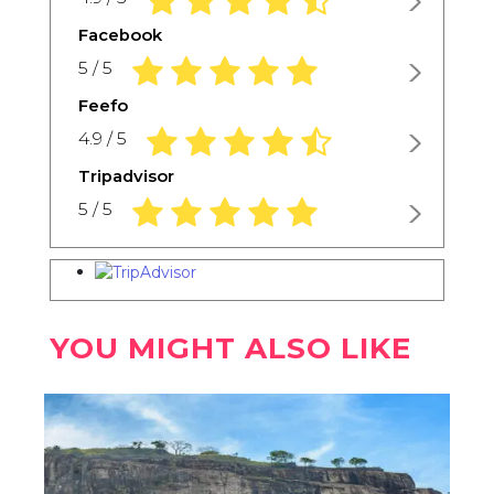
Facebook
5.0 rating based on 1,234 ratings
5 / 5
Feefo
4.9 rating based on 1,234 ratings
4.9 / 5
Tripadvisor
5.0 rating based on 1,234 ratings
5 / 5
YOU MIGHT ALSO LIKE