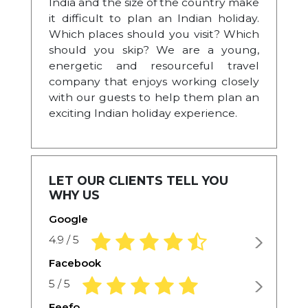
India and the size of the country make
it difficult to plan an Indian holiday.
Which places should you visit? Which
should you skip? We are a young,
energetic and resourceful travel
company that enjoys working closely
with our guests to help them plan an
exciting Indian holiday experience.
LET OUR CLIENTS TELL YOU
WHY US
Google
4.9 rating based on 1,234 ratings
4.9 / 5
Facebook
5.0 rating based on 1,234 ratings
5 / 5
Feefo