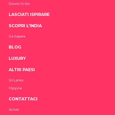
Dicono Di Noi
LASCIATI ISPIRARE
SCOPRI L’INDIA
Da Sapere
BLOG
LUXURY
ALTRI PAESI
Sri Lanka
Filippine
CONTATTACI
India Someday
Scrivici
Speak to our experts