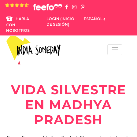
4,8 rating based on 1.234 ratings
LOGIN (INICIO
ESPAÑOL
HABLA
DE SESIÓN)
CON
NOSOTROS
VIDA SILVESTRE
EN MADHYA
PRADESH