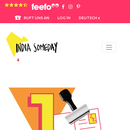
4.8 rating based on 1,234 ratings
LOG IN
DEUTSCH
RUFT UNS AN