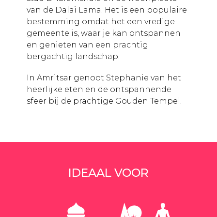
van de Dalai Lama. Het is een populaire
bestemming omdat het een vredige
gemeente is, waar je kan ontspannen
en genieten van een prachtig
bergachtig landschap.
In Amritsar genoot Stephanie van het
heerlijke eten en de ontspannende
sfeer bij de prachtige Gouden Tempel.
Amritsar staat ook bekend om de
vlaggenceremonie die dagelijks
plaatsvindt aan de grens met Pakistan.
Stephanie vervolgde haar reis naar
Rishikesh, de yoga hoofdstad van de
IDEAAL VOOR
wereld. Ontspan en mediteer of
onderneem avontuurlijke activiteiten
zoals raften en bungeejumpen.
Tenslotte bezocht Stephanie Varanasi,