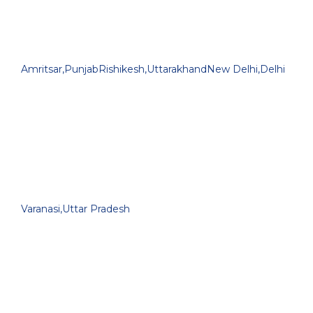
Amritsar,Punjab
Rishikesh,Uttarakhand
New Delhi,Delhi
Varanasi,Uttar Pradesh