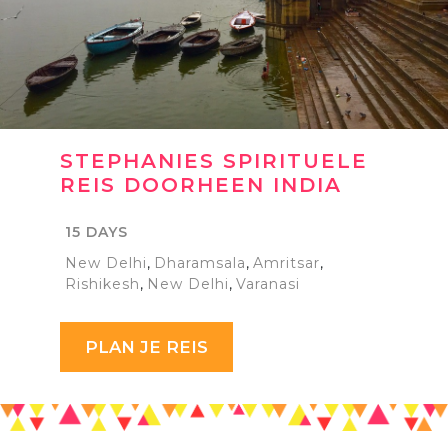
STEPHANIES SPIRITUELE
REIS DOORHEEN INDIA
15 DAYS
New Delhi
,
Dharamsala
,
Amritsar
,
Rishikesh
,
New Delhi
,
Varanasi
PLAN JE REIS