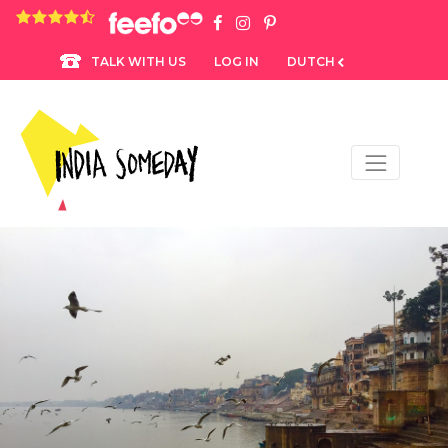
4.8 rating based on 1,234 ratings
LOG IN
DUTCH
TALK WITH US