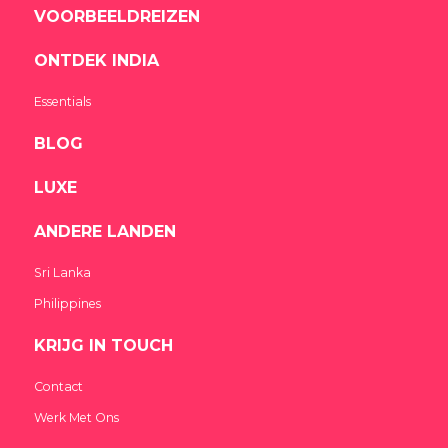
VOORBEELDREIZEN
ONTDEK INDIA
Essentials
BLOG
LUXE
ANDERE LANDEN
Sri Lanka
Philippines
KRIJG IN TOUCH
India Someday
Speak to our experts
Contact
Werk Met Ons
For a free & immediate callback, enter
your number below and we will call you in