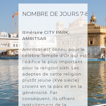
NOMBRE DE JOURS 7-8
AMR
Itinéraire
CITY PARK,
AMRITSAR
Amritsar est connu pour le
célèbre Temple d'Or qui est
l’édifice le plus important
pour la religion sikh. Les
adeptes de cette religion
plutôt jeune (XVe siècle)
croient en la paix et en la
générosité. Par
conséquent, ils offrent
gratuitement de la