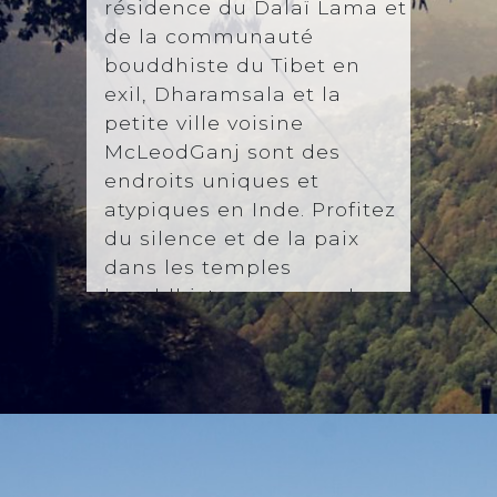
résidence du Dalaï Lama et
de la communauté
bouddhiste du Tibet en
exil, Dharamsala et la
petite ville voisine
McLeodGanj sont des
endroits uniques et
atypiques en Inde. Profitez
du silence et de la paix
dans les temples
bouddhistes, mangez les
meilleurs momos que vous
pouvrr trouver en Inde et
apprenez-en plus sur le
passé difficile des
Tibétains.