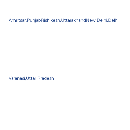
Amritsar,Punjab
Rishikesh,Uttarakhand
New Delhi,Delhi
Varanasi,Uttar Pradesh