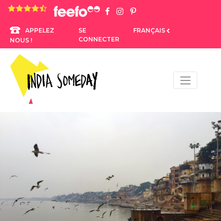
4.8 rating based on 1,234 ratings
SE
FRANÇAIS
APPELEZ
CONNECTER
NOUS !