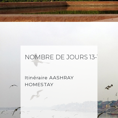
le fleuve sacré ou effectuer
des rites funéraires.
NOMBRE DE JOURS 13-15
VA
Itinéraire
AASHRAY
HOMESTAY