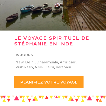
LE VOYAGE SPIRITUEL DE
STÉPHANIE EN INDE
15 JOURS
New Delhi
,
Dharamsala
,
Amritsar
,
Rishikesh
,
New Delhi
,
Varanasi
PLANIFIEZ VOTRE VOYAGE