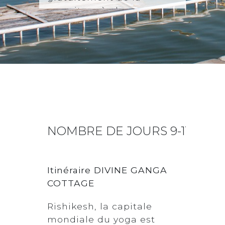
nourriture à chaque
visiteur sans distinction de
foi, de religion ou d'origine.
NOMBRE DE JOURS 9-11
RIS
Itinéraire
DIVINE GANGA
COTTAGE
Rishikesh, la capitale
mondiale du yoga est