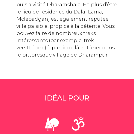
puis a visité Dharamshala. En plus d’être
le lieu de résidence du Dalaï Lama,
Mcleoadganj est également réputée
ville paisible, propice à la détente. Vous
pouvez faire de nombreux treks
intéressants (par exemple: trek
versTtriund) à partir de là et flâner dans
le pittoresque village de Dharampur.
En louant une voiture avec chauffeur ou
en prenant un bus local pour Amritsar,
Stephanie a pu profiter de certains sites
fabuleux de l’Inde. Elle a visité le
IDÉAL POUR
magnifique Temple d’or à l’ambiance
sereine, le site le plus important du
sikhisme. Amritsar est également
connu pour sa cérémonie à la frontière
pakistanaise.