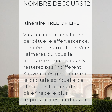
NOMBRE DE JOURS 12-12
NE
Itinéraire
TREE OF LIFE
Varanasi est une ville en
perpétuelle effervescence,
bondée et surréaliste. Vous
l'aimerez ou vous la
détesterez, mais vous n’y
resterez pas indifférent!
Souvent désignée comme
la capitale spirituelle de
l'Inde, c'est le lieu de
pèlerinage le plus
important des hindous qui
viennent se baigner dans