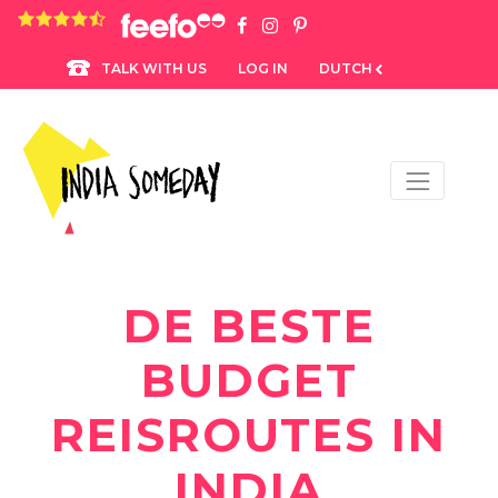
4.8 rating based on 1,234 ratings
LOG IN
DUTCH
TALK WITH US
DE BESTE
BUDGET
REISROUTES IN
INDIA