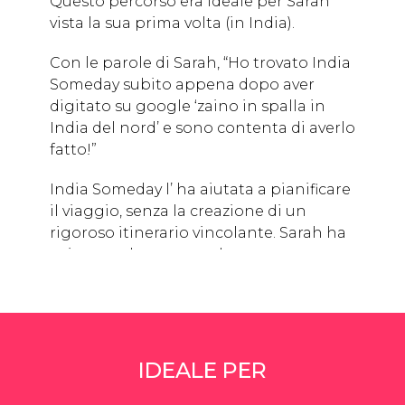
Questo percorso era ideale per Sarah
vista la sua prima volta (in India).
Con le parole di Sarah, “Ho trovato India
Someday subito appena dopo aver
digitato su google ‘zaino in spalla in
India del nord’ e sono contenta di averlo
fatto!”
India Someday l’ ha aiutata a pianificare
il viaggio, senza la creazione di un
rigoroso itinerario vincolante. Sarah ha
spiegato che era una donna
viaggiatrice che viaggia con lo zaino
con un budget limitato, ma ci siamo
riusciti lo stesso! Abbiamo trovato un
ottimo itinerario ben compreso nel suo
budget. Potete leggere il resto della sua
IDEALE PER
testimonianza qui.