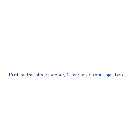
Pushkar,Rajasthan
Jodhpur,Rajasthan
Udaipur,Rajasthan