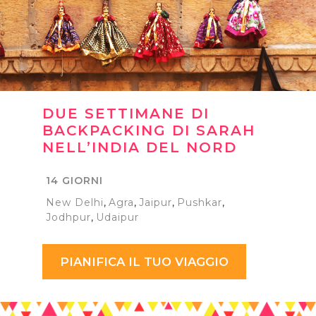
DUE SETTIMANE DI
BACKPACKING DI SARAH
NELL’INDIA DEL NORD
14 GIORNI
New Delhi
,
Agra
,
Jaipur
,
Pushkar
,
Jodhpur
,
Udaipur
PIANIFICA IL TUO VIAGGIO