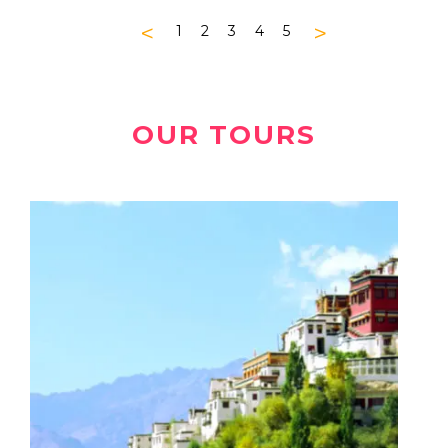
<
>
1
2
3
4
5
OUR TOURS