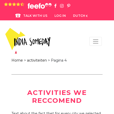
4.8 rating based on 1,234 ratings
LOG IN
DUTCH
TALK WITH US
Home
>
activiteiten
>
Pagina 4
ACTIVITIES WE
RECCOMEND
Text about the fact thet for every city we selected